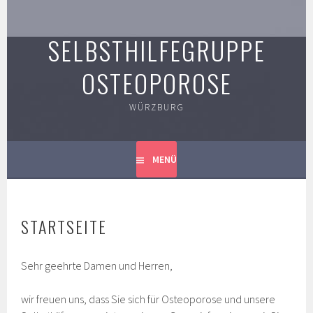
Springe
zum
SELBSTHILFEGRUPPE
Inhalt
OSTEOPOROSE
WÜRZBURG
MENÜ
STARTSEITE
Sehr geehrte Damen und Herren,
wir freuen uns, dass Sie sich für Osteoporose und unsere